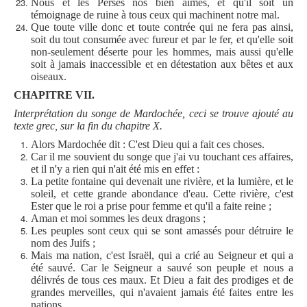
Nous et les Perses nos bien aimés, et qu'il soit un
témoignage de ruine à tous ceux qui machinent notre mal.
Que toute ville donc et toute contrée qui ne fera pas ainsi,
soit du tout consumée avec fureur et par le fer, et qu'elle soit
non-seulement déserte pour les hommes, mais aussi qu'elle
soit à jamais inaccessible et en détestation aux bêtes et aux
oiseaux.
CHAPITRE VII.
Interprétation du songe de Mardochée, ceci se trouve ajouté au
texte grec, sur la fin du chapitre X.
Alors Mardochée dit : C'est Dieu qui a fait ces choses.
Car il me souvient du songe que j'ai vu touchant ces affaires,
et il n'y a rien qui n'ait été mis en effet :
La petite fontaine qui devenait une rivière, et la lumière, et le
soleil, et cette grande abondance d'eau. Cette rivière, c'est
Ester que le roi a prise pour femme et qu'il a faite reine ;
Aman et moi sommes les deux dragons ;
Les peuples sont ceux qui se sont amassés pour détruire le
nom des Juifs ;
Mais ma nation, c'est Israël, qui a crié au Seigneur et qui a
été sauvé. Car le Seigneur a sauvé son peuple et nous a
délivrés de tous ces maux. Et Dieu a fait des prodiges et de
grandes merveilles, qui n'avaient jamais été faites entre les
nations.