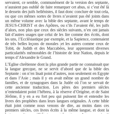
servaient, ce semble, communément de la version des septante,
n’auraient pas oublié de faire remarquer cet abus, si c’eut été là
le dessein des juifs hellénistes, il faut donc conclure de tout cela,
ou que ces mêmes sortes de livres n’avaient pas été joints dans
un même volume avec la bible des septante, avant le temps de
JESUS-CHRIST et des Apôtres, ou s’ils l’avaient été, les juifs
d’alors, non plus que ceux des siècles suivants, n’en ont jamais
fait d’autres usages que celui de les lire comme des écrits, dont
les uns, l’Ecclésiastique par exemple, et la Sapience, contenaient
de très belles leçons de morales ;et les autres comme ceux de
Tobit, de Judith et des Maccabées, leur apprennent diverses
particularités mémorables de l’histoire de leur Nation, depuis le
temps d’Alexandre le Grand.
L’Eglise chrétienne dont la plus grande partie ne connaissait que
la langue grecque, ne se servit d’abord que de la bible des
Septante : on n’en lisait point d’autres, non seulement en Egypte
et dans l’Asie ; mais il y en avait même un grand nombre de
familles, et de synagogues dans la Judée où l’on se servait de
cette ancienne traduction. Les pères des premiers siècles
n’entendaient point l’hébreu, à la réserve d’Origène, et de Saint
Jérôme, il y en a eu fort peu qui puissent lire et entendre les
livres des prophètes dans leurs langues originales. A cette bible
était joint comme nous venons de dire, au moins dans ces
premiers siècles, ces livres écrits à la même langue, et dont la