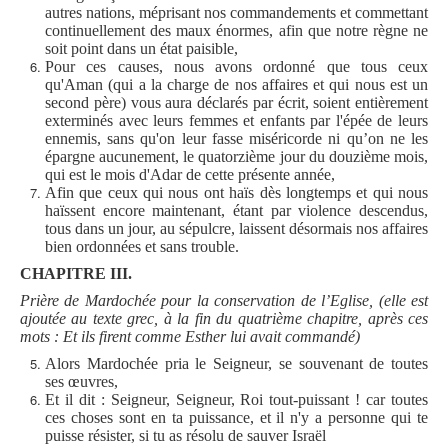
autres nations, méprisant nos commandements et commettant
continuellement des maux énormes, afin que notre règne ne
soit point dans un état paisible,
Pour ces causes, nous avons ordonné que tous ceux
qu'Aman (qui a la charge de nos affaires et qui nous est un
second père) vous aura déclarés par écrit, soient entièrement
exterminés avec leurs femmes et enfants par l'épée de leurs
ennemis, sans qu'on leur fasse miséricorde ni qu’on ne les
épargne aucunement, le quatorzième jour du douzième mois,
qui est le mois d'Adar de cette présente année,
Afin que ceux qui nous ont haïs dès longtemps et qui nous
haïssent encore maintenant, étant par violence descendus,
tous dans un jour, au sépulcre, laissent désormais nos affaires
bien ordonnées et sans trouble.
CHAPITRE III.
Prière de Mardochée pour la conservation de l’Eglise, (elle est
ajoutée au texte grec, à la fin du quatrième chapitre, après ces
mots : Et ils firent comme Esther lui avait commandé)
Alors Mardochée pria le Seigneur, se souvenant de toutes
ses œuvres,
Et il dit : Seigneur, Seigneur, Roi tout-puissant ! car toutes
ces choses sont en ta puissance, et il n'y a personne qui te
puisse résister, si tu as résolu de sauver Israël