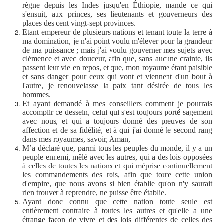
règne depuis les Indes jusqu'en Éthiopie, mande ce qui
s'ensuit, aux princes, ses lieutenants et gouverneurs des
places des cent vingt-sept provinces.
Etant empereur de plusieurs nations et tenant toute la terre à
ma domination, je n'ai point voulu m'élever pour la grandeur
de ma puissance ; mais j'ai voulu gouverner mes sujets avec
clémence et avec douceur, afin que, sans aucune crainte, ils
passent leur vie en repos, et que, mon royaume étant paisible
et sans danger pour ceux qui vont et viennent d'un bout à
l'autre, je renouvelasse la paix tant désirée de tous les
hommes.
Et ayant demandé à mes conseillers comment je pourrais
accomplir ce dessein, celui qui s'est toujours porté sagement
avec nous, et qui a toujours donné des preuves de son
affection et de sa fidélité, et à qui j'ai donné le second rang
dans mes royaumes, savoir, Aman,
M’a déclaré que, parmi tous les peuples du monde, il y a un
peuple ennemi, mêlé avec les autres, qui a des lois opposées
à celles de toutes les nations et qui méprise continuellement
les commandements des rois, afin que toute cette union
d'empire, que nous avons si bien établie qu'on n'y saurait
rien trouver à reprendre, ne puisse être établie.
Ayant donc connu que cette nation toute seule est
entièrement contraire à toutes les autres et qu'elle a une
étrange façon de vivre et des lois différentes de celles des