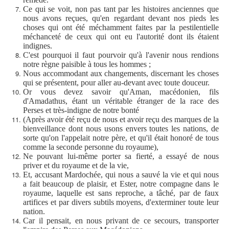
Ce qui se voit, non pas tant par les histoires anciennes que
nous avons reçues, qu'en regardant devant nos pieds les
choses qui ont été méchamment faites par la pestilentielle
méchanceté de ceux qui ont eu l'autorité dont ils étaient
indignes.
C'est pourquoi il faut pourvoir qu'à l'avenir nous rendions
notre règne paisible à tous les hommes ;
Nous accommodant aux changements, discernant les choses
qui se présentent, pour aller au-devant avec toute douceur.
Or vous devez savoir qu'Aman, macédonien, fils
d'Amadathus, étant un véritable étranger de la race des
Perses et très-indigne de notre bonté
(Après avoir été reçu de nous et avoir reçu des marques de la
bienveillance dont nous usons envers toutes les nations, de
sorte qu'on l'appelait notre père, et qu'il était honoré de tous
comme la seconde personne du royaume),
Ne pouvant lui-même porter sa fierté, a essayé de nous
priver et du royaume et de la vie,
Et, accusant Mardochée, qui nous a sauvé la vie et qui nous
a fait beaucoup de plaisir, et Ester, notre compagne dans le
royaume, laquelle est sans reproche, a tâché, par de faux
artifices et par divers subtils moyens, d'exterminer toute leur
nation.
Car il pensait, en nous privant de ce secours, transporter