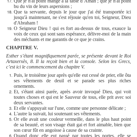
Que je n'ai point mangé à la table d’Aman ; que je n'ai point
bu du vin de leurs aspersions ;
Que ta servante, depuis le jour que j'ai été transportée ici
jusqu'à maintenant, ne s'est réjouie qu'en toi, Seigneur, Dieu
d'Abraham !
O Seigneur Dieu ! qui es fort au-dessus de tous, exauce la
voix de ceux qui sont sans espérance, délivre-moi de la main
des méchants et me garantis de ce que je crains.
CHAPITRE V.
Esther s’étant magnifiquement parée, se présente devant le Roi
Artaxerxès, 8. Il la reçoit bien et la console. Selon les Grecs,
c’est ici le commencement du chapitre V.
Puis, le troisième jour après qu'elle eut cessé de prier, elle ôta
ses vêtements de deuil et se parade ses plus riches
ornements.
Et, s'étant ainsi parée, après avoir invoqué Dieu, qui voit
toutes choses et qui est le Sauveur de tous, elle prit avec soi
deux servantes.
Et elle s'appuyait sur l'une, comme une personne délicate ;
L'autre la suivait, lui soutenant ses vêtements.
Or elle avait une couleur vermeille, dans le plus haut point
de sa beauté, et son visage était gai et fort aimable, bien que
son cœur fût en angoisse à cause de sa crainte.
Quand donc elle eut passé par toutes les portes, elle se