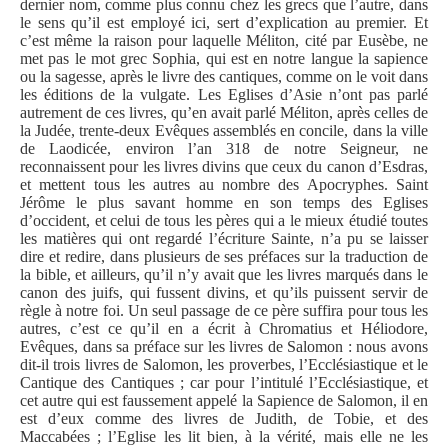
dernier nom, comme plus connu chez les grecs que l’autre, dans
le sens qu’il est employé ici, sert d’explication au premier. Et
c’est même la raison pour laquelle Méliton, cité par Eusèbe, ne
met pas le mot grec Sophia, qui est en notre langue la sapience
ou la sagesse, après le livre des cantiques, comme on le voit dans
les éditions de la vulgate. Les Eglises d’Asie n’ont pas parlé
autrement de ces livres, qu’en avait parlé Méliton, après celles de
la Judée, trente-deux Evêques assemblés en concile, dans la ville
de Laodicée, environ l’an 318 de notre Seigneur, ne
reconnaissent pour les livres divins que ceux du canon d’Esdras,
et mettent tous les autres au nombre des Apocryphes. Saint
Jérôme le plus savant homme en son temps des Eglises
d’occident, et celui de tous les pères qui a le mieux étudié toutes
les matières qui ont regardé l’écriture Sainte, n’a pu se laisser
dire et redire, dans plusieurs de ses préfaces sur la traduction de
la bible, et ailleurs, qu’il n’y avait que les livres marqués dans le
canon des juifs, qui fussent divins, et qu’ils puissent servir de
règle à notre foi. Un seul passage de ce père suffira pour tous les
autres, c’est ce qu’il en a écrit à Chromatius et Héliodore,
Evêques, dans sa préface sur les livres de Salomon : nous avons
dit-il trois livres de Salomon, les proverbes, l’Ecclésiastique et le
Cantique des Cantiques ; car pour l’intitulé l’Ecclésiastique, et
cet autre qui est faussement appelé la Sapience de Salomon, il en
est d’eux comme des livres de Judith, de Tobie, et des
Maccabées ; l’Eglise les lit bien, à la vérité, mais elle ne les