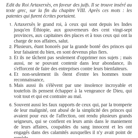
Edit du Roi Artaxerxès, en faveur des juifs. Il se trouve inséré au
texte grec, sur la fin du chapitre VIII. Après ces mots : les
patentes qui furent écrites portaient.
Artaxerxès le grand roi, à ceux qui sont depuis les Indes
jusqu'en Éthiopie, aux gouverneurs des cent vingt-sept
provinces, aux capitaines des places et à tous ceux qui ont la
charge de nos affaires, salut.
Plusieurs, étant honorés par la grande bonté des princes qui
leur faisaient du bien, en sont devenus plus fiers.
Et ils ne tâchent pas seulement d'opprimer nos sujets ; mais
aussi, ne se pouvant contenir dans leur abondance, ils
s'efforcent de faire des entreprises contre leurs bienfaiteurs.
Et non-seulement ils ôtent d'entre les hommes toute
reconnaissance,
Mais aussi ils s'élèvent par une insolence incroyable et
toutefois ils pensent échapper à la vengeance de Dieu, qui
voit tout et qui est contraire au mal.
Souvent aussi les faux rapports de ceux qui, par la tromperie
de leur malignité, ont abusé de la simplicité des princes qui
avaient pour eux de l'affection, ont rendu plusieurs grands
seigneurs, qui se confient en leurs amis dans le maniement
de leurs affaires, coupables du sang innocent et les ont
engagés dans des calamités auxquelles il n'y avait point de
remède.