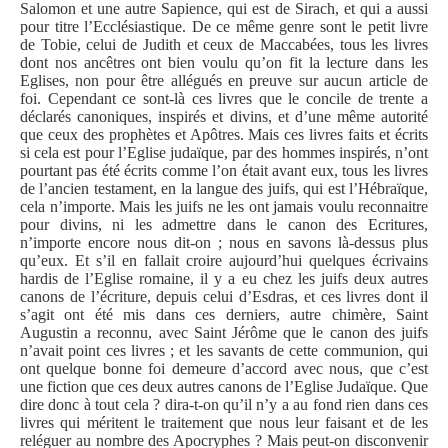
Salomon et une autre Sapience, qui est de Sirach, et qui a aussi
pour titre l’Ecclésiastique. De ce même genre sont le petit livre
de Tobie, celui de Judith et ceux de Maccabées, tous les livres
dont nos ancêtres ont bien voulu qu’on fit la lecture dans les
Eglises, non pour être allégués en preuve sur aucun article de
foi. Cependant ce sont-là ces livres que le concile de trente a
déclarés canoniques, inspirés et divins, et d’une même autorité
que ceux des prophètes et Apôtres. Mais ces livres faits et écrits
si cela est pour l’Eglise judaïque, par des hommes inspirés, n’ont
pourtant pas été écrits comme l’on était avant eux, tous les livres
de l’ancien testament, en la langue des juifs, qui est l’Hébraïque,
cela n’importe. Mais les juifs ne les ont jamais voulu reconnaitre
pour divins, ni les admettre dans le canon des Ecritures,
n’importe encore nous dit-on ; nous en savons là-dessus plus
qu’eux. Et s’il en fallait croire aujourd’hui quelques écrivains
hardis de l’Eglise romaine, il y a eu chez les juifs deux autres
canons de l’écriture, depuis celui d’Esdras, et ces livres dont il
s’agit ont été mis dans ces derniers, autre chimère, Saint
Augustin a reconnu, avec Saint Jérôme que le canon des juifs
n’avait point ces livres ; et les savants de cette communion, qui
ont quelque bonne foi demeure d’accord avec nous, que c’est
une fiction que ces deux autres canons de l’Eglise Judaïque. Que
dire donc à tout cela ? dira-t-on qu’il n’y a au fond rien dans ces
livres qui méritent le traitement que nous leur faisant et de les
reléguer au nombre des Apocryphes ? Mais peut-on disconvenir