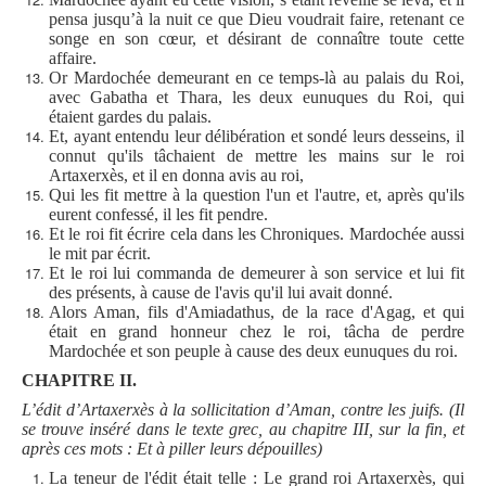
pensa jusqu’à la nuit ce que Dieu voudrait faire, retenant ce
songe en son cœur, et désirant de connaître toute cette
affaire.
Or Mardochée demeurant en ce temps-là au palais du Roi,
avec Gabatha et Thara, les deux eunuques du Roi, qui
étaient gardes du palais.
Et, ayant entendu leur délibération et sondé leurs desseins, il
connut qu'ils tâchaient de mettre les mains sur le roi
Artaxerxès, et il en donna avis au roi,
Qui les fit mettre à la question l'un et l'autre, et, après qu'ils
eurent confessé, il les fit pendre.
Et le roi fit écrire cela dans les Chroniques. Mardochée aussi
le mit par écrit.
Et le roi lui commanda de demeurer à son service et lui fit
des présents, à cause de l'avis qu'il lui avait donné.
Alors Aman, fils d'Amiadathus, de la race d'Agag, et qui
était en grand honneur chez le roi, tâcha de perdre
Mardochée et son peuple à cause des deux eunuques du roi.
CHAPITRE II.
L’édit d’Artaxerxès à la sollicitation d’Aman, contre les juifs. (Il
se trouve inséré dans le texte grec, au chapitre III, sur la fin, et
après ces mots : Et à piller leurs dépouilles)
La teneur de l'édit était telle : Le grand roi Artaxerxès, qui