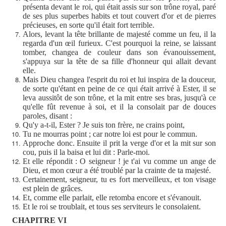
présenta devant le roi, qui était assis sur son trône royal, paré
de ses plus superbes habits et tout couvert d'or et de pierres
précieuses, en sorte qu'il était fort terrible.
Alors, levant la tête brillante de majesté comme un feu, il la
regarda d'un œil furieux. C'est pourquoi la reine, se laissant
tomber, changea de couleur dans son évanouissement,
s'appuya sur la tête de sa fille d'honneur qui allait devant
elle.
Mais Dieu changea l'esprit du roi et lui inspira de la douceur,
de sorte qu'étant en peine de ce qui était arrivé à Ester, il se
leva aussitôt de son trône, et la mit entre ses bras, jusqu'à ce
qu'elle fût revenue à soi, et il la consolait par de douces
paroles, disant :
Qu'y a-t-il, Ester ? Je suis ton frère, ne crains point,
Tu ne mourras point ; car notre loi est pour le commun.
Approche donc. Ensuite il prit la verge d'or et la mit sur son
cou, puis il la baisa et lui dit : Parle-moi.
Et elle répondit : O seigneur ! je t'ai vu comme un ange de
Dieu, et mon cœur a été troublé par la crainte de ta majesté.
Certainement, seigneur, tu es fort merveilleux, et ton visage
est plein de grâces.
Et, comme elle parlait, elle retomba encore et s'évanouit.
Et le roi se troublait, et tous ses serviteurs le consolaient.
CHAPITRE VI