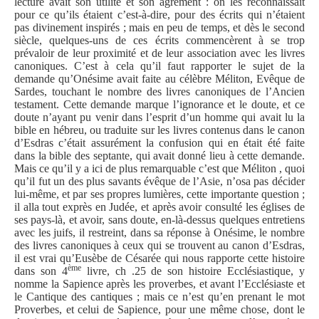
lecture avait son utilité et son agrément : on les reconnaissait
pour ce qu’ils étaient c’est-à-dire, pour des écrits qui n’étaient
pas divinement inspirés ; mais en peu de temps, et dès le second
siècle, quelques-uns de ces écrits commencèrent à se trop
prévaloir de leur proximité et de leur association avec les livres
canoniques. C’est à cela qu’il faut rapporter le sujet de la
demande qu’Onésime avait faite au célèbre Méliton, Evêque de
Sardes, touchant le nombre des livres canoniques de l’Ancien
testament. Cette demande marque l’ignorance et le doute, et ce
doute n’ayant pu venir dans l’esprit d’un homme qui avait lu la
bible en hébreu, ou traduite sur les livres contenus dans le canon
d’Esdras c’était assurément la confusion qui en était été faite
dans la bible des septante, qui avait donné lieu à cette demande.
Mais ce qu’il y a ici de plus remarquable c’est que Méliton , quoi
qu’il fut un des plus savants évêque de l’Asie, n’osa pas décider
lui-même, et par ses propres lumières, cette importante question ;
il alla tout exprès en Judée, et après avoir consulté les églises de
ses pays-là, et avoir, sans doute, en-là-dessus quelques entretiens
avec les juifs, il restreint, dans sa réponse à Onésime, le nombre
des livres canoniques à ceux qui se trouvent au canon d’Esdras,
il est vrai qu’Eusèbe de Césarée qui nous rapporte cette histoire
ème
dans son 4
livre, ch .25 de son histoire Ecclésiastique, y
nomme la Sapience après les proverbes, et avant l’Ecclésiaste et
le Cantique des cantiques ; mais ce n’est qu’en prenant le mot
Proverbes, et celui de Sapience, pour une même chose, dont le