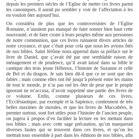
depuis les premiers siècles de l’Eglise de mettre ces livres parmi
les canoniques, il aurait pu sembler y voir de l’affectation à les
en vouloir ôter aujourd’hui.
On considéra de plus que les controversistes de l’Eglise
Romaine, n’auraient pas manqué de faire sonner bien haut cette
nouveauté, et de faire croire à leurs peuples même aux personnes
de notre communion, que ces livres ruinaient divers articles de
notre croyance, et que c’était pour cela que nous les avions ôtés
de nos bibles. Saint Jérôme nous apprend dans sa préface sur le
livre de Daniel, que ç’avait été par une semblable raison de
ménagement et de prudence, qu’il avait laissé dans sa bible le
cantique des trois jeune Hébreux, l’histoire de Suzanne et celle
de Bel et du dragon. Je sais bien dit-il que ce ne sont que des
fables ; mais comme elles ont été jusqu’à présent entre les mains
de tout le monde, je n’ai pas osé les ôter de peur que le peuple
ignorant ne m’accusa, d’avoir supprimé une partie des livres de
ce volume. Enfin, comme plusieurs de ces livres,
l’Ecclésiastique, par exemple et la Sapience, contiennent de très
belles maximes de morales, et que les livres de Maccabées, le
premier surtout, sont fort utiles pour l’histoire de l’ancien peuple,
on jugera à propos d’en faciliter la lecture en les mettant dans
nos bibles ; mais avec cette sage précaution, qu’on marquerait
diverses fautes qui se trouvent dans ces livres, et qu’on les
mettrait tous ensemble à part dans les éditions de nos bibles, afin