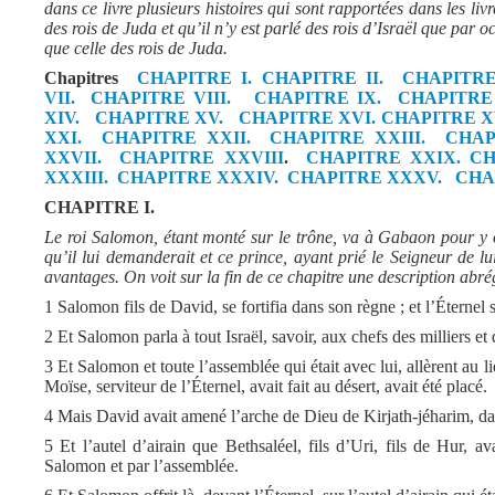
dans ce livre plusieurs histoires qui sont rapportées dans les liv
des rois de Juda et qu’il n’y est parlé des rois d’Israël que par oc
que celle des rois de Juda.
Chapitres
CHAPITRE I.
CHAPITRE II.
CHAPITRE 
VII.
CHAPITRE VIII.
CHAPITRE IX.
CHAPITRE
XIV.
CHAPITRE XV.
CHAPITRE XVI.
CHAPITRE XV
XXI.
CHAPITRE XXII.
CHAPITRE XXIII.
CHAP
XXVII.
CHAPITRE XXVIII
.
CHAPITRE XXIX.
CH
XXXIII.
CHAPITRE XXXIV.
CHAPITRE XXXV.
CHA
CHAPITRE I.
Le roi Salomon, étant monté sur le trône, va à Gabaon pour y off
qu’il lui demanderait et ce prince, ayant prié le Seigneur de lu
avantages. On voit sur la fin de ce chapitre une description abr
1 Salomon fils de David, se fortifia dans son règne ; et l’Éternel 
2 Et Salomon parla à tout Israël, savoir, aux chefs des milliers et 
3 Et Salomon et toute l’assemblée qui était avec lui, allèrent au l
Moïse, serviteur de l’Éternel, avait fait au désert, avait été placé.
4 Mais David avait amené l’arche de Dieu de Kirjath-jéharim, dans 
5 Et l’autel d’airain que Bethsaléel, fils d’Uri, fils de Hur, av
Salomon et par l’assemblée.