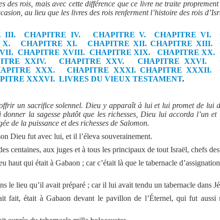
res des rois, mais avec cette différence que ce livre ne traite propremen
casion, au lieu que les livres des rois renferment l’histoire des rois d’Is
III.
CHAPITRE IV.
CHAPITRE V.
CHAPITRE VI.
 X.
CHAPITRE XI.
CHAPITRE XII.
CHAPITRE XIII.
II.
CHAPITRE XVIII.
CHAPITRE XIX.
CHAPITRE XX.
ITRE XXIV.
CHAPITRE XXV.
CHAPITRE XXVI.
APITRE XXX.
CHAPITRE XXXI.
CHAPITRE XXXII.
PITRE XXXVI.
LIVRES DU VIEUX TESTAMENT
.
rir un sacrifice solennel. Dieu y apparaît à lui et lui promet de lui 
i donner la sagesse plutôt que les richesses, Dieu lui accorda l’un et 
égée de la puissance et des richesses de Salomon.
son Dieu fut avec lui, et il l’éleva souverainement.
des centaines, aux juges et à tous les principaux de tout Israël, chefs des
ieu haut qui était à Gabaon ; car c’était là que le tabernacle d’assignati
le lieu qu’il avait préparé ; car il lui avait tendu un tabernacle dans J
ait fait, était à Gabaon devant le pavillon de l’Éternel, qui fut aussi