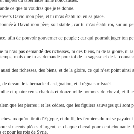
tait auprès du tabernacle mille holocaustes.
mande ce que tu voudras que je te donne.
nvers David mon père, et tu m’as établi roi en sa place.
onnée à David mon père, soit stable ; car tu m’as établi roi, sur un p
, afin de pouvoir gouverner ce peuple ; car qui pourrait juger ton peu
e tu n’as pas demandé des richesses, ni des biens, ni de la gloire, ni l
temps, mais que tu as demandé pour toi de la sagesse et de la connais
ussi des richesses, des biens, et de la gloire, ce qui n’est point ainsi 
de devant le tabernacle d’assignation, et il régna sur Israël.
t mille et quatre cents chariots et douze mille hommes de cheval, et il le
alem que les pierres ; et les cèdres, que les figuiers sauvages qui sont p
chevaux qu’on tirait d’Egypte, et du fil, les fermiers du roi se payaient e
pour six cents pièces d’argent, et chaque cheval pour cent cinquante. 
 et pour les rois de Syrie.