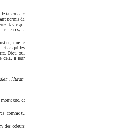
le tabernacle
yant permis de
tement. Ce qui
 richesses, la
ustice, que le
 et ce qui les
rre. Dieu, qui
 cela, il leur
salem.
Huram
a montagne, et
dres, comme tu
um des odeurs