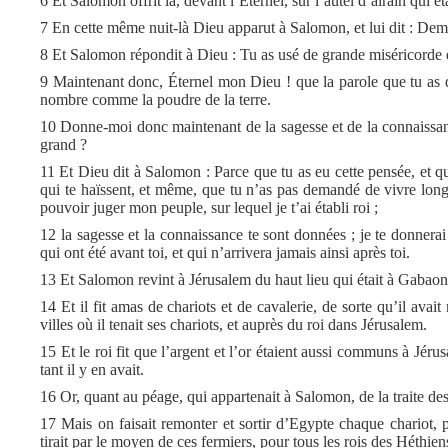
6 Et Salomon offrit là, devant l’Éternel, sur l’autel d’airain qui é
7 En cette même nuit-là Dieu apparut à Salomon, et lui dit : De
8 Et Salomon répondit à Dieu : Tu as usé de grande miséricorde e
9 Maintenant donc, Éternel mon Dieu ! que la parole que tu as d
nombre comme la poudre de la terre.
10 Donne-moi donc maintenant de la sagesse et de la connaissance
grand ?
11 Et Dieu dit à Salomon : Parce que tu as eu cette pensée, et qu
qui te haïssent, et même, que tu n’as pas demandé de vivre long
pouvoir juger mon peuple, sur lequel je t’ai établi roi ;
12 la sagesse et la connaissance te sont données ; je te donnerai a
qui ont été avant toi, et qui n’arrivera jamais ainsi après toi.
13 Et Salomon revint à Jérusalem du haut lieu qui était à Gabaon, 
14 Et il fit amas de chariots et de cavalerie, de sorte qu’il avai
villes où il tenait ses chariots, et auprès du roi dans Jérusalem.
15 Et le roi fit que l’argent et l’or étaient aussi communs à Jérus
tant il y en avait.
16 Or, quant au péage, qui appartenait à Salomon, de la traite des 
17 Mais on faisait remonter et sortir d’Egypte chaque chariot, 
tirait par le moyen de ces fermiers, pour tous les rois des Héthiens