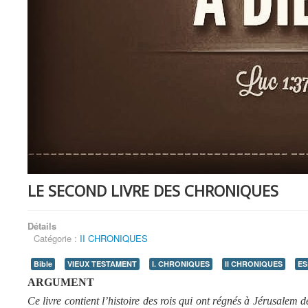
LE SECOND LIVRE DES CHRONIQUES
Détails
Catégorie :
II CHRONIQUES
Bible
VIEUX TESTAMENT
I. CHRONIQUES
II CHRONIQUES
ES
ARGUMENT
Ce livre contient l’histoire des rois qui ont régnés à Jérusalem