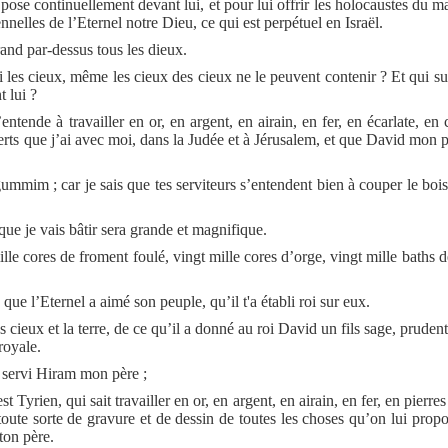
pose continuellement devant lui, et pour lui offrir les holocaustes du mat
ennelles de l’Eternel notre Dieu, ce qui est perpétuel en Israël.
rand par-dessus tous les dieux.
si les cieux, même les cieux des cieux ne le peuvent contenir ? Et qui su
t lui ?
nde à travailler en or, en argent, en airain, en fer, en écarlate, en 
erts que j’ai avec moi, dans la Judée et à Jérusalem, et que David mon p
mmim ; car je sais que tes serviteurs s’entendent bien à couper le bois
ue je vais bâtir sera grande et magnifique.
ille cores de froment foulé, vingt mille cores d’orge, vingt mille baths d
ue l’Eternel a aimé son peuple, qu’il t'a établi roi sur eux.
es cieux et la terre, de ce qu’il a donné au roi David un fils sage, prudent 
royale.
 servi Hiram mon père ;
 Tyrien, qui sait travailler en or, en argent, en airain, en fer, en pierres
e toute sorte de gravure et de dessin de toutes les choses qu’on lui prop
ton père.