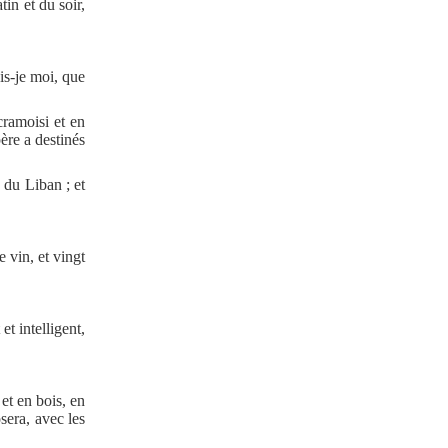
in et du soir,
is-je moi, que
cramoisi et en
ère a destinés
 du Liban ; et
e vin, et vingt
et intelligent,
 et en bois, en
osera, avec les