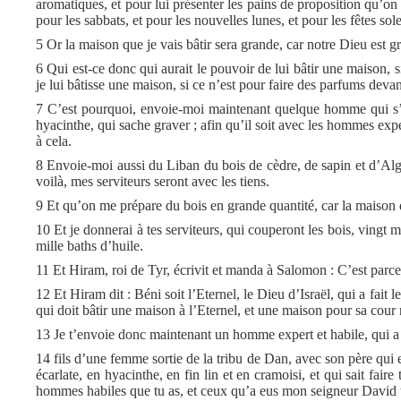
aromatiques, et pour lui présenter les pains de proposition qu’on 
pour les sabbats, et pour les nouvelles lunes, et pour les fêtes sol
5 Or la maison que je vais bâtir sera grande, car notre Dieu est g
6 Qui est-ce donc qui aurait le pouvoir de lui bâtir une maison, 
je lui bâtisse une maison, si ce n’est pour faire des parfums devan
7 C’est pourquoi, envoie-moi maintenant quelque homme qui s’ente
hyacinthe, qui sache graver ; afin qu’il soit avec les hommes exp
à cela.
8 Envoie-moi aussi du Liban du bois de cèdre, de sapin et d’Algu
voilà, mes serviteurs seront avec les tiens.
9 Et qu’on me prépare du bois en grande quantité, car la maison q
10 Et je donnerai à tes serviteurs, qui couperont les bois, vingt m
mille baths d’huile.
11 Et Hiram, roi de Tyr, écrivit et manda à Salomon : C’est parce q
12 Et Hiram dit : Béni soit l’Eternel, le Dieu d’Israël, qui a fait l
qui doit bâtir une maison à l’Eternel, et une maison pour sa cour 
13 Je t’envoie donc maintenant un homme expert et habile, qui a
14 fils d’une femme sortie de la tribu de Dan, avec son père qui est
écarlate, en hyacinthe, en fin lin et en cramoisi, et qui sait fair
hommes habiles que tu as, et ceux qu’a eus mon seigneur David 