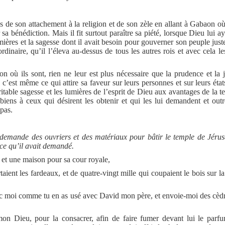
 son attachement à la religion et de son zèle en allant à Gabaon où 
sa bénédiction. Mais il fit surtout paraître sa piété, lorsque Dieu lui a
lumières et la sagesse dont il avait besoin pour gouverner son peuple jus
naire, qu’il l’éleva au-dessus de tous les autres rois et avec cela les
n où ils sont, rien ne leur est plus nécessaire que la prudence et la j
’est même ce qui attire sa faveur sur leurs personnes et sur leurs états
itable sagesse et les lumières de l’esprit de Dieu aux avantages de la te
iens à ceux qui désirent les obtenir et qui les lui demandent et outre
pas.
demande des ouvriers et des matériaux pour bâtir le temple de Jéru
 ce qu’il avait demandé.
 et une maison pour sa cour royale,
ient les fardeaux, et de quatre-vingt mille qui coupaient le bois sur l
avec moi comme tu en as usé avec David mon père, et envoie-moi des cè
on Dieu, pour la consacrer, afin de faire fumer devant lui le parf