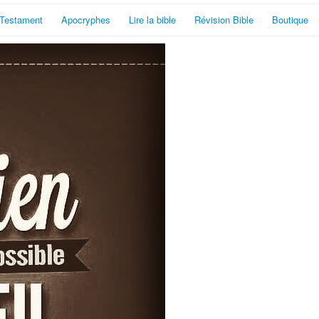
Testament
Apocryphes
Lire la bible
Révision Bible
Boutique