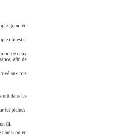
euple grand en
ple qui est si
a mort de ceux
sance, afin de
arrivé aux rois
s mit dans les
ar les plaines,
n fil.
Et ainsi on en