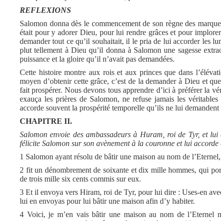
REFLEXIONS
Salomon donna dès le commencement de son règne des marques de
était pour y adorer Dieu, pour lui rendre grâces et pour implorer 
demander tout ce qu’il souhaitait, il le pria de lui accorder les 
plut tellement à Dieu qu’il donna à Salomon une sagesse extraordi
puissance et la gloire qu’il n’avait pas demandées.
Cette histoire montre aux rois et aux princes que dans l’élévatio
moyen d’obtenir cette grâce, c’est de la demander à Dieu et que c
fait prospérer. Nous devons tous apprendre d’ici à préférer la vér
exauça les prières de Salomon, ne refuse jamais les véritables b
accorde souvent la prospérité temporelle qu’ils ne lui demandent 
CHAPITRE II.
Salomon envoie des ambassadeurs à Huram, roi de Tyr, et lui 
félicite Salomon sur son avènement à la couronne et lui accorde
1 Salomon ayant résolu de bâtir une maison au nom de l’Eternel,
2 fit un dénombrement de soixante et dix mille hommes, qui porta
de trois mille six cents commis sur eux.
3 Et il envoya vers Hiram, roi de Tyr, pour lui dire : Uses-en 
lui en envoyas pour lui bâtir une maison afin d’y habiter.
4 Voici, je m’en vais bâtir une maison au nom de l’Eternel m