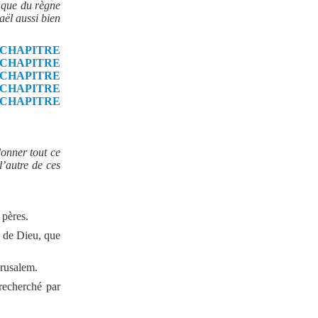
t que du règne
raël aussi bien
CHAPITRE
CHAPITRE
CHAPITRE
CHAPITRE
CHAPITRE
donner tout ce
l’autre de ces
 pères.
on de Dieu, que
érusalem.
 recherché par