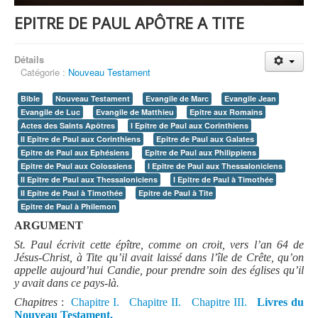
EPITRE DE PAUL APÔTRE A TITE
Détails
Catégorie :
Nouveau Testament
Bible
Nouveau Testament
Evangile de Marc
Evangile Jean
Evangile de Luc
Evangile de Matthieu
Epitre aux Romains
Actes des Saints Apôtres
I Epitre de Paul aux Corinthiens
II Epitre de Paul aux Corinthiens
Epitre de Paul aux Galates
Epitre de Paul aux Ephésiens
Epitre de Paul aux Philippiens
Epitre de Paul aux Colossiens
I Epitre de Paul aux Thessaloniciens
II Epitre de Paul aux Thessaloniciens
I Epitre de Paul à Timothée
II Epitre de Paul à Timothée
Epitre de Paul à Tite
Epitre de Paul à Philemon
ARGUMENT
St. Paul écrivit cette épître, comme on croit, vers l’an 64 de
Jésus-Christ, à Tite qu’il avait laissé dans l’île de Crête, qu’on
appelle aujourd’hui Candie, pour prendre soin des églises qu’il
y avait dans ce pays-là.
Chapitres
:
Chapitre I.
Chapitre II.
Chapitre III.
Livres du
Nouveau Testament.