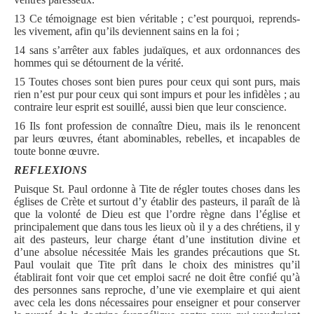
13 Ce témoignage est bien véritable ; c’est pourquoi, reprends-
les vivement, afin qu’ils deviennent sains en la foi ;
14 sans s’arrêter aux fables judaïques, et aux ordonnances des
hommes qui se détournent de la vérité.
15 Toutes choses sont bien pures pour ceux qui sont purs, mais
rien n’est pur pour ceux qui sont impurs et pour les infidèles ; au
contraire leur esprit est souillé, aussi bien que leur conscience.
16 Ils font profession de connaître Dieu, mais ils le renoncent
par leurs œuvres, étant abominables, rebelles, et incapables de
toute bonne œuvre.
REFLEXIONS
Puisque St. Paul ordonne à Tite de régler toutes choses dans les
églises de Crète et surtout d’y établir des pasteurs, il paraît de là
que la volonté de Dieu est que l’ordre règne dans l’église et
principalement que dans tous les lieux où il y a des chrétiens, il y
ait des pasteurs, leur charge étant d’une institution divine et
d’une absolue nécessitée Mais les grandes précautions que St.
Paul voulait que Tite prît dans le choix des ministres qu’il
établirait font voir que cet emploi sacré ne doit être confié qu’à
des personnes sans reproche, d’une vie exemplaire et qui aient
avec cela les dons nécessaires pour enseigner et pour conserver