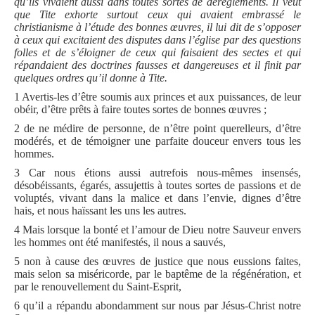
qu’ils vivaient aussi dans toutes sortes de dérèglements.
Il veut
que Tite exhorte surtout ceux qui avaient embrassé le
christianisme à l’étude des bonnes œuvres, il lui dit de s’opposer
à ceux qui excitaient des disputes dans l’église par des questions
folles et de s’éloigner de ceux qui faisaient des sectes et qui
répandaient des doctrines fausses et dangereuses et il finit par
quelques ordres qu’il donne à Tite.
1 Avertis-les d’être soumis aux princes et aux puissances, de leur
obéir, d’être prêts à faire toutes sortes de bonnes œuvres ;
2 de ne médire de personne, de n’être point querelleurs, d’être
modérés, et de témoigner une parfaite douceur envers tous les
hommes.
3 Car nous étions aussi autrefois nous-mêmes insensés,
désobéissants, égarés, assujettis à toutes sortes de passions et de
voluptés, vivant dans la malice et dans l’envie, dignes d’être
hais, et nous haïssant les uns les autres.
4 Mais lorsque la bonté et l’amour de Dieu notre Sauveur envers
les hommes ont été manifestés, il nous a sauvés,
5 non à cause des œuvres de justice que nous eussions faites,
mais selon sa miséricorde, par le baptême de la régénération, et
par le renouvellement du Saint-Esprit,
6 qu’il a répandu abondamment sur nous par Jésus-Christ notre