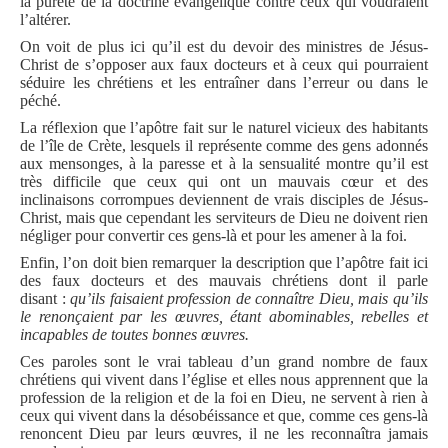
la pureté de la doctrine évangélique contre ceux qui voudraient
l’altérer.
On voit de plus ici qu’il est du devoir des ministres de Jésus-
Christ de s’opposer aux faux docteurs et à ceux qui pourraient
séduire les chrétiens et les entraîner dans l’erreur ou dans le
péché.
La réflexion que l’apôtre fait sur le naturel vicieux des habitants
de l’île de Crète, lesquels il représente comme des gens adonnés
aux mensonges, à la paresse et à la sensualité montre qu’il est
très difficile que ceux qui ont un mauvais cœur et des
inclinaisons corrompues deviennent de vrais disciples de Jésus-
Christ, mais que cependant les serviteurs de Dieu ne doivent rien
négliger pour convertir ces gens-là et pour les amener à la foi.
Enfin, l’on doit bien remarquer la description que l’apôtre fait ici
des faux docteurs et des mauvais chrétiens dont il parle
disant :
qu’ils faisaient profession de connaître Dieu, mais qu’ils
le renonçaient par les œuvres, étant abominables, rebelles et
incapables de toutes bonnes œuvres.
Ces paroles sont le vrai tableau d’un grand nombre de faux
chrétiens qui vivent dans l’église et elles nous apprennent que la
profession de la religion et de la foi en Dieu, ne servent à rien à
ceux qui vivent dans la désobéissance et que, comme ces gens-là
renoncent Dieu par leurs œuvres, il ne les reconnaîtra jamais