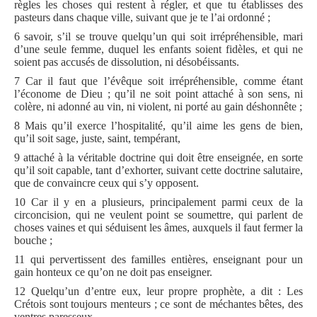
règles les choses qui restent à régler, et que tu établisses des
pasteurs dans chaque ville, suivant que je te l’ai ordonné ;
6 savoir, s’il se trouve quelqu’un qui soit irrépréhensible, mari
d’une seule femme, duquel les enfants soient fidèles, et qui ne
soient pas accusés de dissolution, ni désobéissants.
7 Car il faut que l’évêque soit irrépréhensible, comme étant
l’économe de Dieu ; qu’il ne soit point attaché à son sens, ni
colère, ni adonné au vin, ni violent, ni porté au gain déshonnête ;
8 Mais qu’il exerce l’hospitalité, qu’il aime les gens de bien,
qu’il soit sage, juste, saint, tempérant,
9 attaché à la véritable doctrine qui doit être enseignée, en sorte
qu’il soit capable, tant d’exhorter, suivant cette doctrine salutaire,
que de convaincre ceux qui s’y opposent.
10 Car il y en a plusieurs, principalement parmi ceux de la
circoncision, qui ne veulent point se soumettre, qui parlent de
choses vaines et qui séduisent les âmes, auxquels il faut fermer la
bouche ;
11 qui pervertissent des familles entières, enseignant pour un
gain honteux ce qu’on ne doit pas enseigner.
12 Quelqu’un d’entre eux, leur propre prophète, a dit : Les
Crétois sont toujours menteurs ; ce sont de méchantes bêtes, des
ventres paresseux.