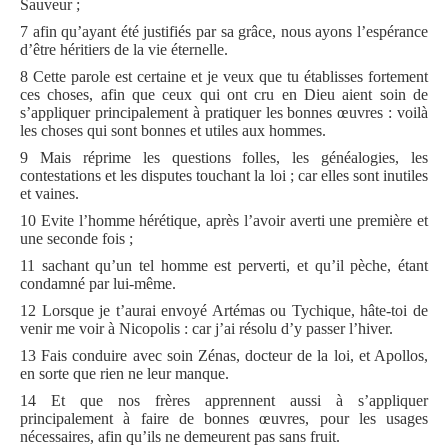
Sauveur ;
7 afin qu’ayant été justifiés par sa grâce, nous ayons l’espérance
d’être héritiers de la vie éternelle.
8 Cette parole est certaine et je veux que tu établisses fortement
ces choses, afin que ceux qui ont cru en Dieu aient soin de
s’appliquer principalement à pratiquer les bonnes œuvres : voilà
les choses qui sont bonnes et utiles aux hommes.
9 Mais réprime les questions folles, les généalogies, les
contestations et les disputes touchant la loi ; car elles sont inutiles
et vaines.
10 Evite l’homme hérétique, après l’avoir averti une première et
une seconde fois ;
11 sachant qu’un tel homme est perverti, et qu’il pèche, étant
condamné par lui-même.
12 Lorsque je t’aurai envoyé Artémas ou Tychique, hâte-toi de
venir me voir à Nicopolis : car j’ai résolu d’y passer l’hiver.
13 Fais conduire avec soin Zénas, docteur de la loi, et Apollos,
en sorte que rien ne leur manque.
14 Et que nos frères apprennent aussi à s’appliquer
principalement à faire de bonnes œuvres, pour les usages
nécessaires, afin qu’ils ne demeurent pas sans fruit.